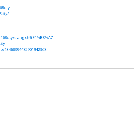
8city
city/
w/f168city/trang-ch%E1%BB%A7
city
ile/13468394485901942368