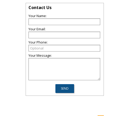
Contact Us
Your Name:
Your Email:
Your Phone:
Your Message: