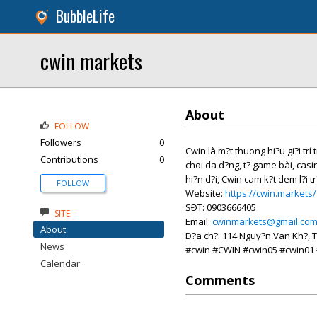
BubbleLife
cwin markets
About
FOLLOW
Followers
0
Cwin là m?t thuong hi?u gi?i tr
Contributions
0
choi da d?ng, t? game bài, casin
hi?n d?i, Cwin cam k?t dem l?i 
FOLLOW
Website:
https://cwin.markets/
SÐT: 0903666405
SITE
Email:
cwinmarkets@gmail.co
About
Ð?a ch?: 114 Nguy?n Van Kh?, TT
News
#cwin #CWIN #cwin05 #cwin01 
Calendar
Comments