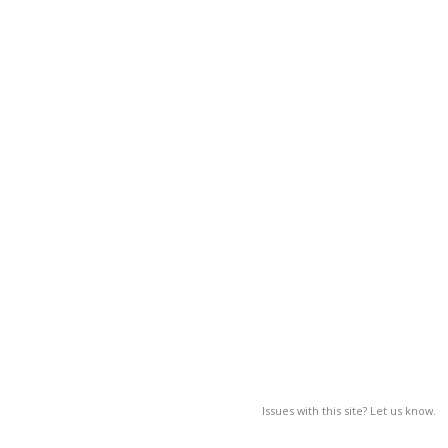
Issues with this site? Let us know.