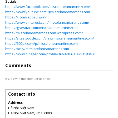
Socials:
https://www.facebook.com/miscelaneamartinezcom/
https://www.youtube.com/@miscelaneamartinezcom
https://x.com/appsunwinn
https://www.pinterest.com/miscelaneamartinezcom/
https://gravatar.com/miscelaneamartinezcom
https://miscelaneamartinezcom.wordpress.com/
https://sites.google.com/view/miscelaneamartinezcom/
https://500px.com/p/miscelaneamartinezcom
https://bit.ly/m/miscelaneamartinezcom
https://www.blogger.com/profile/16689186334253180480
Comments
Issues with this site? Let us know.
Contact Info
Address
Hà Nội, Việt Nam
Hà Nội, Việt Nam
,
KY
100000