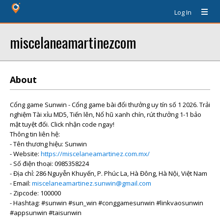
Log In
miscelaneamartinezcom
About
Cổng game Sunwin - Cổng game bài đổi thưởng uy tín số 1 2026. Trải
nghiệm Tài xỉu MD5, Tiến lên, Nổ hũ xanh chín, rút thưởng 1-1 bảo
mật tuyệt đối. Click nhận code ngay!
Thông tin liên hệ:
- Tên thương hiệu: Sunwin
- Website:
https://miscelaneamartinez.com.mx/
- Số điện thoại: 0985358224
- Địa chỉ: 286 Nguyễn Khuyến, P. Phúc La, Hà Đông, Hà Nội, Việt Nam
- Email:
miscelaneamartinez.sunwin@gmail.com
- Zipcode: 100000
- Hashtag: #sunwin #sun_win #conggamesunwin #linkvaosunwin
#appsunwin #taisunwin